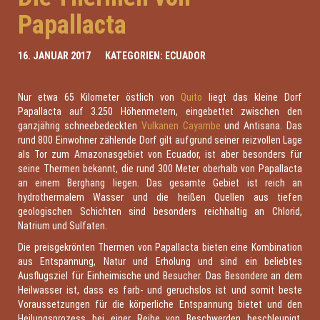
Papallacta
16. JANUAR 2017
KATEGORIEN:
ECUADOR
Nur etwa 65 Kilometer östlich von
Quito
liegt das kleine Dorf
Papallacta auf 3.250 Höhenmetern, eingebettet zwischen den
ganzjährig schneebedeckten
Vulkanen Cayambe
und Antisana. Das
rund 800 Einwohner zählende Dorf gilt aufgrund seiner reizvollen Lage
als Tor zum Amazonasgebiet von Ecuador, ist aber besonders für
seine Thermen bekannt, die rund 300 Meter oberhalb von Papallacta
an einem Berghang liegen. Das gesamte Gebiet ist reich an
hydrothermalem Wasser und die heißen Quellen aus tiefen
geologischen Schichten sind besonders reichhaltig an Chlorid,
Natrium und Sulfaten.
Die preisgekrönten Thermen von Papallacta bieten eine Kombination
aus Entspannung, Natur und Erholung und sind ein beliebtes
Ausflugsziel für Einheimische und Besucher. Das Besondere an dem
Heilwasser ist, dass es farb- und geruchslos ist und somit beste
Voraussetzungen für die körperliche Entspannung bietet und den
Heilungsprozess bei einer Reihe von Beschwerden beschleunigt.