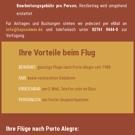
Bearbeitungsgebühr pro Person
, Restbetrag wird umgehend
erstattet
Für Anfragen und Buchungen stehen wir jederzeit per eMail an
info@hajosiewer.de
und telefonisch unter
02761 9444-0
zur
Verfügung.
Ihre Vorteile beim Flug
BEWÄHRT:
günstige Flüge nach Porto Alegre seit 1988
FAIR:
keine versteckten Gebühren
ERREICHBAR:
per E-Mail, Telefon oder im Büro
PERSÖNLICH:
ein fester Ansprechpartner
Ihre Flüge nach Porto Alegre: