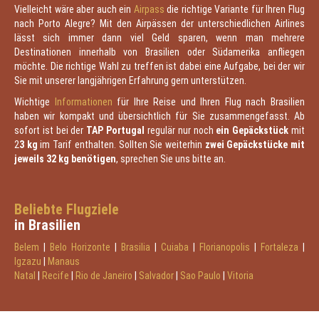
Vielleicht wäre aber auch ein
Airpass
die richtige Variante für Ihren Flug
nach Porto Alegre? Mit den Airpässen der unterschiedlichen Airlines
lässt sich immer dann viel Geld sparen, wenn man mehrere
Destinationen innerhalb von Brasilien oder Südamerika anfliegen
möchte. Die richtige Wahl zu treffen ist dabei eine Aufgabe, bei der wir
Sie mit unserer langjährigen Erfahrung gern unterstützen.
Wichtige
Informationen
für Ihre Reise und Ihren Flug nach Brasilien
haben wir kompakt und übersichtlich für Sie zusammengefasst. Ab
sofort ist bei der
TAP Portugal
regulär nur noch
ein Gepäckstück
mit
2
3 kg
im Tarif enthalten. Sollten Sie weiterhin
zwei Gepäckstücke mit
jeweils 32 kg benötigen
, sprechen Sie uns bitte an.
Beliebte Flugziele
in Brasilien
Belem
|
Belo Horizonte
|
Brasilia
|
Cuiaba
|
Florianopolis
|
Fortaleza
|
Igzazu
|
Manaus
Natal
|
Recife
|
Rio de Janeiro
|
Salvador
|
Sao Paulo
|
Vitoria