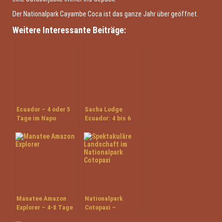
Der Nationalpark Cayambe Coca ist das ganze Jahr über geöffnet.
Weitere Interessante Beiträge:
Ecuador – 4 oder 5
Sacha Lodge
Tage im Napo
Ecuador: 4 bis 6
Wildlife Center –
Tage Amazonas
Urwald-Lodge
Exklusiv
Manatee Amazon
Nationalpark ​
Explorer – 4-8 Tage
Cotopaxi –
Flußkreuzfahrt in
Ecuadors meist