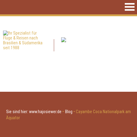
Sie sind hier:
www.hajosiewer.de
•
Blog
•
Cayambe Coca Nationalpark am
Äquator