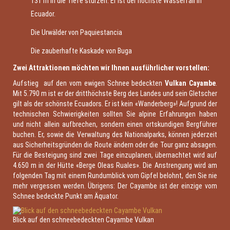
131 m in die Tiefe stürzen. Er ist der höchste Wasserfall in
Ecuador.
Die Urwälder von Paquiestancia
Die zauberhafte Kaskade von Buga
Zwei Attraktionen möchten wir Ihnen ausführlicher vorstellen:
Aufstieg auf den vom ewigen Schnee bedeckten
Vulkan Cayambe
.
Mit 5.790 m ist er der dritthöchste Berg des Landes und sein Gletscher
gilt als der schönste Ecuadors. Er ist kein «Wanderberg»! Aufgrund der
technischen Schwierigkeiten sollten Sie alpine Erfahrungen haben
und nicht allein aufbrechen, sondern einen ortskundigen Bergführer
buchen. Er, sowie die Verwaltung des Nationalparks, können jederzeit
aus Sicherheitsgründen die Route ändern oder die Tour ganz absagen.
Für die Besteigung sind zwei Tage einzuplanen, übernachtet wird auf
4.650 m in der Hütte «Berge Oleas Ruales». Die Anstrengung wird am
folgenden Tag mit einem Rundumblick vom Gipfel belohnt, den Sie nie
mehr vergessen werden. Übrigens: Der Cayambe ist der einzige vom
Schnee bedeckte Punkt am Äquator.
Blick auf den schneebedeckten Cayambe Vulkan