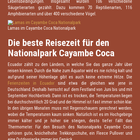
Lebensbedingungen. Insgesamt wurden 106 verschiedene
Säugetierarten gezählt. Dazu kommen 70 Reptilienarten, 116
Amphibienarten und über 400 verschiedene Vögel.
Lamas im Cayambe Coca Nationalpark
Die beste Reisezeit für den
Nationalpark Cayambe Coca
Ecuador zählt zu den Ländern, in welche Sie das ganze Jahr über
reisen können. Durch die Nähe zum Äquator wird es nie richtig kalt und
aufgrund seiner Höhenlage gibt es auch keine extreme Hitze. Die
Ferienzeiten in Ecuador
sind etwa die gleichen wie jene in
Deutschland. Deshalb herrscht auf dem Festland von Juni bis und mit
September Hochbetrieb. Dann ist es trocken, die Temperaturen liegen
bei durchschnittlich 20 Grad und der Himmel ist fast immer schön klar.
In den übrigen Monaten muss mit Regenschauern gerechnet werden,
wobei die Temperaturen kaum sinken. Natürlich ist es im Hochgebirge
immer kälter und je höher sie steigen, desto tiefer fällt das
Thermometer. Für den Besuch des Nationalparks Cayambe Coca
gehören gute, knöchelhohe Trekkingschuhe, ein Fleece Pullover und
eine Outdoorjacke immer ins Gepäck.