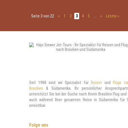
Seite 3 von 22
«
1
2
3
4
5
...
»
Letzte »
Seit 1988 sind wir Spezialist für
Reisen
und
Flüge n
Brasilien
& Südamerika. Ihr persönlicher Ansprechpart
unterstützt Sie bei der Suche nach Ihrem Brasilien Flug und 
auch während Ihrer gesamten Reise in Südamerika für 
erreichbar.
Folge uns