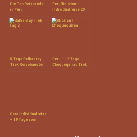
Die Top Reiseziele
Peru/Bolivien –
in Peru
Individualreise 20
Tage unterwegs im
Inkareich
5 Tage Salkantay
Peru – 12 Tage
Trek Reisebaustein
Choquequirao Trek
zum Machu Picchu
Peru Individualreise
– 19 Tage vom
Norden in den
Süden