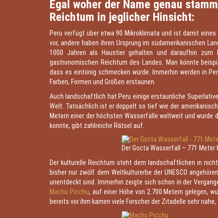
Egal woher der Name genau stammt, 
Reichtum in jeglicher Hinsicht:
Peru verfügt über etwa 90 Mikroklimata und ist damit eines 
vor, andere haben ihren Ursprung im südamerikanischen Land
1000 Jahren als Haustier gehalten und daraufhin zum Na
gastronomischen Reichtum des Landes. Man könnte beispie
dass es eintönig schmecken würde. Immerhin werden in Peru
Farben, Formen und Größen erstaunen.
Auch landschaftlich hat Peru einige erstaunliche Superlative 
Welt. Tatsächlich ist er doppelt so tief wie der amerikanis
Metern einer der höchsten Wasserfälle weltweit und wurde d
konnte, gibt zahlreiche Rätsel auf.
Der Gocta Wasserfall – 771 Meter
Der kulturelle Reichtum steht dem landschaftlichen in nich
bisher nur zwölf dem Weltkulturerbe der UNESCO angehören
unentdeckt sind. Immerhin zeigte sich schon in der Vergange
Machu Picchu
, auf einer Höhe von 2.700 Metern gelegen, w
bereits vor ihm kamen viele Forscher der Zitadelle sehr nahe