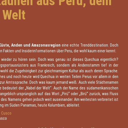
taunen aus Peru, dem
 Welt
 Küste, Anden und Amazonasregion
eine echte Trenddestination. Doch
sen Fakten und Insiderinformationen über Peru, die wohl kaum einer kennt.
wieder zu hören sein. Doch was genau ist dieses Quechua eigentlich?
rgsportausrüsters aus Frankreich, sondern als Andenstamm tief in der
ohl die Zugehörigkeit zur gleichnamigen Kultur als auch deren Sprache.
hes und noch heute wird Quechua in weiten Teilen Perus vor allem in den
 zur Amtssprache. Doch was kaum jemand weiß: Auch viele Städtenamen
e bedeutet der „Nabel der Welt“. Auch der Name des südamerikanischen
ngeblich ursprünglich auf das Wort „Pirú“ oder „Birú“ zurück, was Fluss
t des Namens gehen jedoch weit auseinander. Am weitesten verbreitet ist
ng im Süden Panamas, heute Kolumbien, ableitet.
Cusco