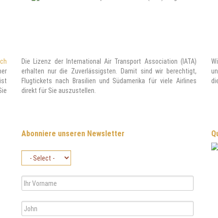
ach
Die Lizenz der International Air Transport Association (IATA)
Wi
ner
erhalten nur die Zuverlässigsten. Damit sind wir berechtigt,
un
ist
Flugtickets nach Brasilien und Südamerika für viele Airlines
di
Sie
direkt für Sie auszustellen.
Abonniere unseren Newsletter
Qu