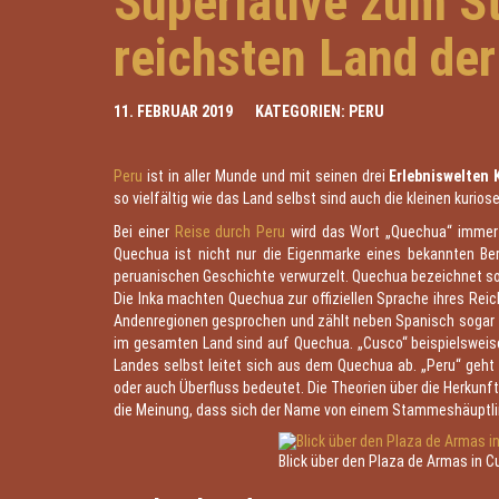
Superlative zum S
reichsten Land der
11. FEBRUAR 2019
KATEGORIEN:
PERU
Peru
ist in aller Munde und mit seinen drei
Erlebniswelten
so vielfältig wie das Land selbst sind auch die kleinen kurio
Bei einer
Reise durch Peru
wird das Wort „Quechua“ immer 
Quechua ist nicht nur die Eigenmarke eines bekannten Be
peruanischen Geschichte verwurzelt. Quechua bezeichnet sow
Die Inka machten Quechua zur offiziellen Sprache ihres Reic
Andenregionen gesprochen und zählt neben Spanisch sogar
im gesamten Land sind auf Quechua. „Cusco“ beispielsweis
Landes selbst leitet sich aus dem Quechua ab. „Peru“ geht a
oder auch Überfluss bedeutet. Die Theorien über die Herkunf
die Meinung, dass sich der Name von einem Stammeshäuptli
Blick über den Plaza de Armas in 