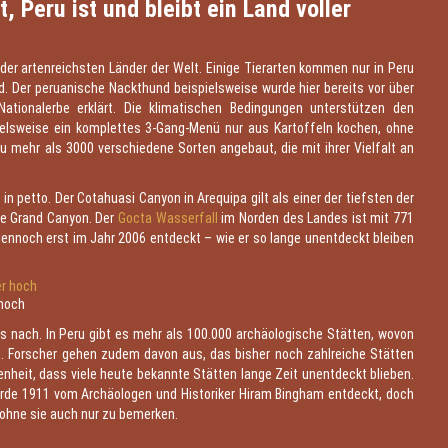
Peru ist und bleibt ein Land voller
der artenreichsten Länder der Welt. Einige Tierarten kommen nur in Peru
. Der peruanische Nackthund beispielsweise wurde hier bereits vor über
tionalerbe erklärt. Die klimatischen Bedingungen unterstützen den
lsweise ein komplettes 3-Gang-Menü nur aus Kartoffeln kochen, ohne
 mehr als 3000 verschiedene Sorten angebaut, die mit ihrer Vielfalt an
in petto. Der Cotahuasi Canyon in Arequipa gilt als einer der tiefsten der
che Grand Canyon. Der
Gocta Wasserfall
im Norden des Landes ist mit 771
ennoch erst im Jahr 2006 entdeckt – wie er so lange unentdeckt bleiben
 hoch
ts nach. In Peru gibt es mehr als 100.000 archäologische Stätten, wovon
. Forscher gehen zudem davon aus, das bisher noch zahlreiche Stätten
nheit, dass viele heute bekannte Stätten lange Zeit unentdeckt blieben.
urde 1911 vom Archäologen und Historiker Hiram Bingham entdeckt, doch
, ohne sie auch nur zu bemerken.