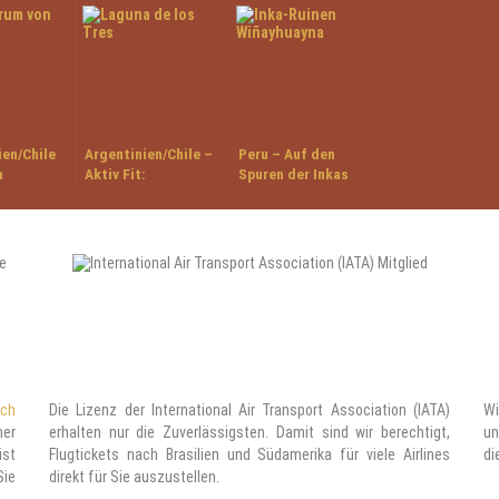
ien/Chile
Argentinien/Chile –
Peru – Auf den
n
Aktiv Fit:
Spuren der Inkas
ven
Wanderträume
Patagonien
ach
Die Lizenz der International Air Transport Association (IATA)
Wi
ner
erhalten nur die Zuverlässigsten. Damit sind wir berechtigt,
un
ist
Flugtickets nach Brasilien und Südamerika für viele Airlines
di
Sie
direkt für Sie auszustellen.