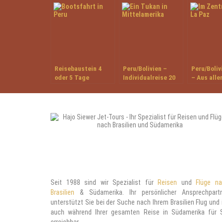
Reisebaustein 4
Peru/Bolivien –
Peru/Boliv
oder 5 Tage
Individualreise 20
– Aus alle
Tambopata
Tage unterwegs im
Perspekti
Research Center in
Inkareich
Peru
Seit 1988 sind wir Spezialist für
Reisen
und
Flüge n
Brasilien
& Südamerika. Ihr persönlicher Ansprechpart
unterstützt Sie bei der Suche nach Ihrem Brasilien Flug und 
auch während Ihrer gesamten Reise in Südamerika für 