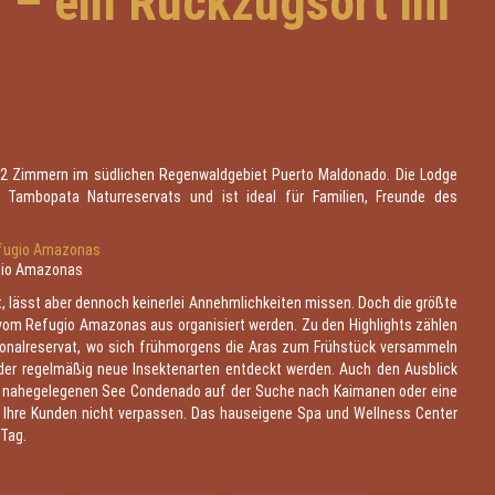
– ein Rückzugsort im
2 Zimmern im südlichen Regenwaldgebiet Puerto Maldonado. Die Lodge
 Tambopata Naturreservats und ist ideal für Familien, Freunde des
gio Amazonas
t, lässt aber dennoch keinerlei Annehmlichkeiten missen. Doch die größte
e vom Refugio Amazonas aus organisiert werden. Zu den Highlights zählen
onalreservat, wo sich frühmorgens die Aras zum Frühstück versammeln
 der regelmäßig neue Insektenarten entdeckt werden. Auch den Ausblick
 nahegelegenen See Condenado auf der Suche nach Kaimanen oder eine
 Ihre Kunden nicht verpassen. Das hauseigene Spa und Wellness Center
 Tag.