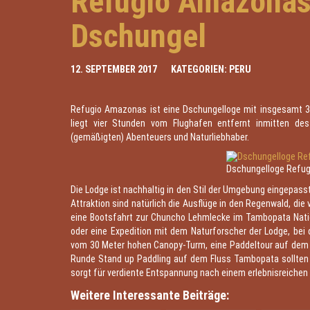
Refugio Amazonas 
Dschungel
12. SEPTEMBER 2017
KATEGORIEN:
PERU
Refugio Amazonas ist eine Dschungelloge mit insgesamt 3
liegt vier Stunden vom Flughafen entfernt inmitten des
(gemäßigten) Abenteuers und Naturliebhaber.
Dschungelloge Refu
Die Lodge ist nachhaltig in den Stil der Umgebung eingepass
Attraktion sind natürlich die Ausflüge in den Regenwald, di
eine Bootsfahrt zur Chuncho Lehmlecke im Tambopata Nati
oder eine Expedition mit dem Naturforscher der Lodge, bei
vom 30 Meter hohen Canopy-Turm, eine Paddeltour auf dem
Runde Stand up Paddling auf dem Fluss Tambopata sollten
sorgt für verdiente Entspannung nach einem erlebnisreichen
Weitere Interessante Beiträge: