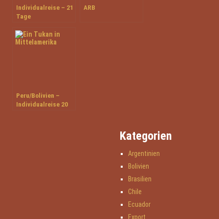
Individualreise – 21
ARB
Tage
Facettenreiches
Argentinien
Peru/Bolivien –
Individualreise 20
Tage unterwegs im
Inkareich
Kategorien
Argentinien
Bolivien
Brasilien
Chile
Ecuador
Export