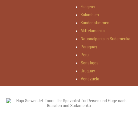
Fliegerei
Kolumbien
Kundenstimmen
Mittelamerika
Nationalparks in Südamerika
Paraguay
Peru
Sonstiges
Uruguay
Venezuela