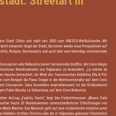
tadt: Streetart in
önste Stadt Chiles und zählt seit 2003 zum UNESCO-Weltkulturerbe. Mit
, dicht bebauten Hügel der Stadt, die immer wieder neue Perspektiven auf
 Cafés, Kneipen, Restaurants und auch über eine lebendige internationale
ncepción oder Bellavista zieren fantasievolle Graffitis. Am Cerro Alegre
atischsten Wandmalereien von Valparaíso zu bewundern: „La mamie de
es Hauses betrachtet, ein Werk des französischen Kollektivs Ella & Pitr.
wie zum Beispiel die Piano-Treppe in der Beethovenstraße auf dem Cerro
 und Concepción. Ganz besonders empfehlenswert ist die Straßenkunst
rs Pablo Neruda, La Sebastiana, auf dem Cerro Bellavista.
chen Aufzug „Espíritu Santo“, liegt das Freilichtmuseum „Museo Cielo
cher heute 20 Wandmalereien unterschiedlichster Stilrichtungen von
 María Martner. Das Museum geht auf eine studentische Initiative unter
Kollektiv Un Kolor Distinto oder der in Valparaíso geborene Streetartist