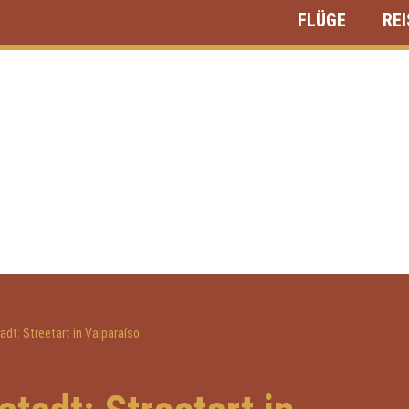
FLÜGE
RE
dt: Streetart in Valparaíso