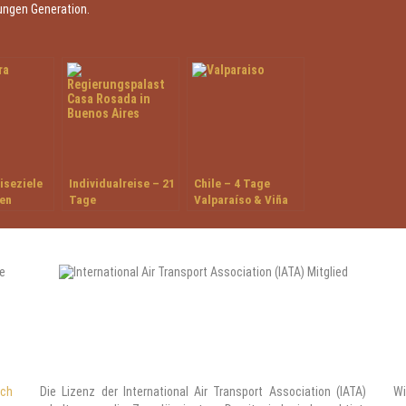
jungen Generation.
iseziele
Individualreise – 21
Chile – 4 Tage
ien
Tage
Valparaíso & Viña
Facettenreiches
del Mar
Argentinien
ach
Die Lizenz der International Air Transport Association (IATA)
Wi