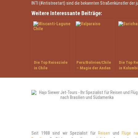
INTI (#intistreetart) sind die bekannten Straßenkünstler der 
Weitere Interessante Beiträge:
Die Top Reiseziele
Peru/Bolivien/Chile
Die Top Re
in Chile
– Magie der Anden
in Kolumb
Seit 1988 sind wir Spezialist für
Reisen
und
Flüge n