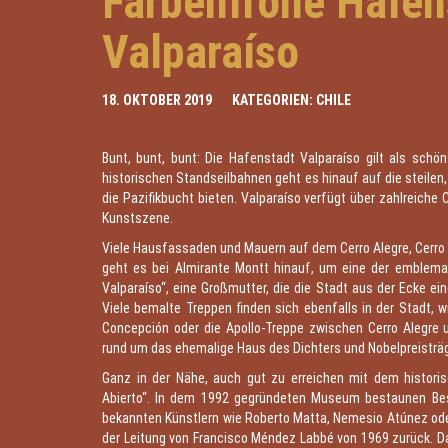
Farbenfrohe Hafens
Valparaíso
18. OKTOBER 2019
KATEGORIEN:
CHILE
Bunt, bunt, bunt: Die Hafenstadt Valparaíso gilt als sch
historischen Standseilbahnen geht es hinauf auf die steilen
die Pazifikbucht bieten. Valparaíso verfügt über zahlreiche
Kunstszene.
Viele Hausfassaden und Mauern auf dem Cerro Alegre, Cerro Co
geht es bei Almirante Montt hinauf, um eine der emblem
Valparaíso“, eine Großmutter, die die Stadt aus der Ecke ein
Viele bemalte Treppen finden sich ebenfalls in der Stadt, 
Concepción oder die Apollo-Treppe zwischen Cerro Alegre
rund um das ehemalige Haus des Dichters und Nobelpreisträge
Ganz in der Nähe, auch gut zu erreichen mit dem historis
Abierto“. In dem 1992 gegründeten Museum bestaunen Besu
bekannten Künstlern wie Roberto Matta, Nemesio Atúnez oder
der Leitung von Francisco Méndez Labbé von 1969 zurück. Das 