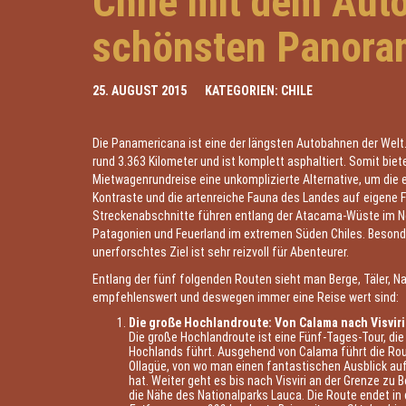
Chile mit dem Aut
schönsten Panora
25. AUGUST 2015
KATEGORIEN:
CHILE
Die Panamericana ist eine der längsten Autobahnen der Welt
rund 3.363 Kilometer und ist komplett asphaltiert. Somit biete
Mietwagenrundreise eine unkomplizierte Alternative, um die 
Kontraste und die artenreiche Fauna des Landes auf eigene 
Streckenabschnitte führen entlang der Atacama-Wüste im No
Patagonien und Feuerland im extremen Süden Chiles. Besonde
unerforschtes Ziel ist sehr reizvoll für Abenteurer.
Entlang der fünf folgenden Routen sieht man Berge, Täler, N
empfehlenswert und deswegen immer eine Reise wert sind:
Die große Hochlandroute: Von Calama nach Visviri
Die große Hochlandroute ist eine Fünf-Tages-Tour, die
Hochlands führt. Ausgehend von Calama führt die Rou
Ollagüe, von wo man einen fantastischen Ausblick au
hat. Weiter geht es bis nach Visviri an der Grenze zu B
die Nähe des Nationalparks Lauca. Die Route endet in 