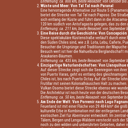
Entfernung: ca. 800 km, beste Reisezeit: von Oktober bis
Wüste und Meer: Von Tal Tal nach Paranal
Eine hervorragende Alternative zur Route 5 (Paname
bietet die Strecke von Tal Tal nach Paposo. Die Stra
sich entlang der Küste und führt dann in die Atacama-
120 km südlich von Antofagasta gelegen, das zu den g
Entfernung: ca. 211 km, beste Reisezeit: von September 
Eine Reise durch die Geschichte: Von Concepción 
Diese spektakuläre Küstenstraße verläuft durch eine R
den Süden Chiles sind, wie z.B. Lota, Lebu, Cañete, P
Besucher die Ursprünge und Traditionen der Mapuche
Besuch wert ist hier die Nahuelbuta Berglandschaft mi
Araukarien-Bäumen.
Entfernung: ca. 435 km, beste Reisezeit: von September b
Einzigartige Naturlandschaften: Von Llanquihue 
Auf dieser Strecke zeigt sich die Seenregion von ihrer
von Puerto Varas, geht es entlang des gleichnamigen 
Chiles ist, bis nach Puerto Octay. Auf der Strecke loh
Frutillar mit seinen Kolonialhäuschen Halt zu machen
Vulkan Osorno bietet diese Strecke ebenso wie wunde
Die Architektur ist noch heute von der deutschen Besi
Entfernung: ca. 50 km, beste Reisezeit: von September bi
Am Ende der Welt: Von Porvenir nach Lago Fagnan
Feuerland ist mit einer Fläche von 29.484 km² die größ
kulturelle Erbe in Kombination mit der entlegenen Lan
exotischen Ziel für Abenteurer entwickelt. Im zentral
Tälern, Bergen und Lenga-Wäldern versteckt sich der 
noch zu den wilden und unberührten Gebieten, daher is