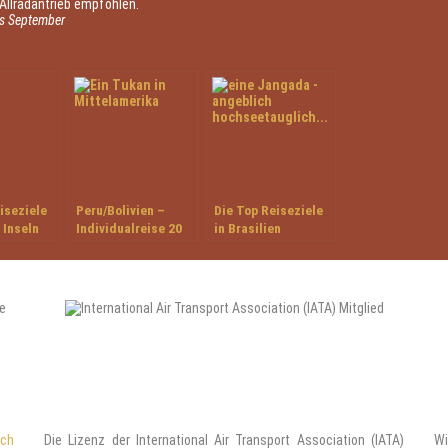
t Allradantrieb empfohlen.
bis September
iseziele
Peru/Bolivien –
Die Top Reiseziele
 Inseln
Individualreise 20
in Brasilien
Tage unterwegs im
Inkareich
ach
Die Lizenz der International Air Transport Association (IATA)
Wi