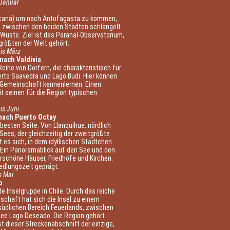
 Januar
ricana) um nach Antofagasta zu kommen,
ße zwischen den beiden Städten schlängelt
Wüste. Ziel ist das Paranal-Observatorium,
rößten der Welt gehört.
bis März
nach Valdivia
eihe von Dörfern, die charakteristisch für
uerto Saavedra und Lago Budi. Hier können
-Gemeinschaft kennenlernen. Einen
t seinen für die Region typischen
is Juni
nach Puerto Octay
 besten Seite: Von Llanquihue, nördlich
Sees, der gleichzeitig der zweitgrößte
nt es sich, in dem idyllischen Städtchen
. Ein Panoramablick auf den See und den
rschöne Häuser, Friedhöfe und Kirchen.
edlungszeit geprägt.
s Mai
o
te Inselgruppe in Chile. Durch das reiche
dschaft hat sich die Insel zu einem
-südlichen Bereich Feuerlands, zwischen
See Lago Deseado. Die Region gehört
t dieser Streckenabschnitt der einzige,