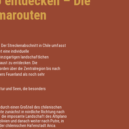
o entdecken – Die
marouten
. Der Streckenabschnitt in Chile umfasst
t eine individuelle
einzigartigen landschaftlichen
Faust zu entdecken. Die
rden über die Zentralregion bis nach
rs Feuerland als noch sehr
atur und Seen, die besonders
 durch einen Großteil des chilenischen
te zunächst in nördliche Richtung nach
f die imposante Landschaft des Altiplano
olivien und danach weiter nach Putre, in
der chilenischen Hafenstadt Arica.