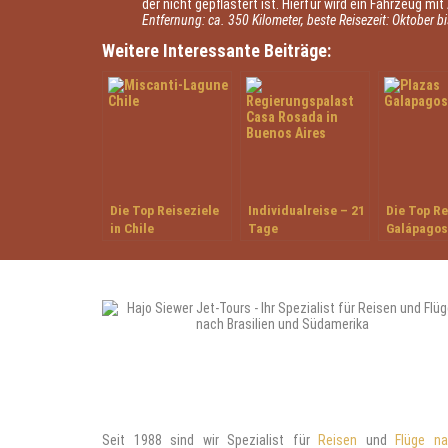
der nicht gepflastert ist. Hierfür wird ein Fahrzeug mi
Entfernung: ca. 350 Kilometer, beste Reisezeit: Oktober 
Weitere Interessante Beiträge:
Die Top Reiseziele
Individualreise – 21
Die Top Re
in Chile
Tage
Galápagos
Facettenreiches
Argentinien
Seit 1988 sind wir Spezialist für
Reisen
und
Flüge n