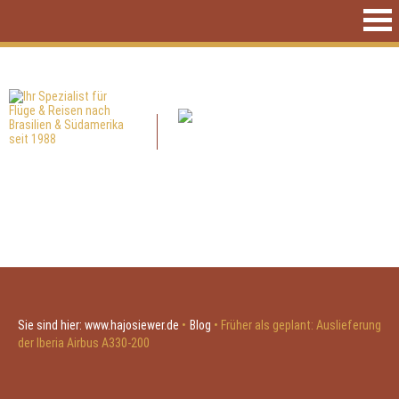
Sie sind hier:
www.hajosiewer.de
•
Blog
•
Früher als geplant: Auslieferung
der Iberia Airbus A330-200