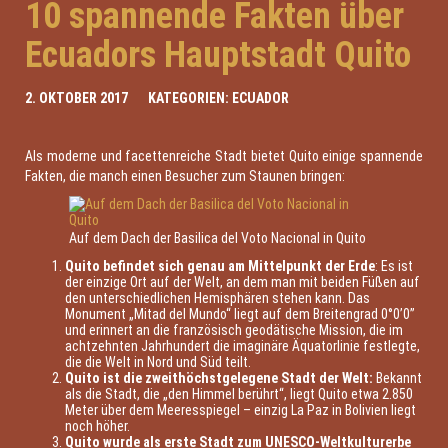
10 spannende Fakten über
Ecuadors Hauptstadt Quito
2. OKTOBER 2017
KATEGORIEN:
ECUADOR
Als moderne und facettenreiche Stadt bietet Quito einige spannende
Fakten, die manch einen Besucher zum Staunen bringen:
Auf dem Dach der Basilica del Voto Nacional in Quito
Quito befindet sich genau am Mittelpunkt der Erde
: Es ist
der einzige Ort auf der Welt, an dem man mit beiden Füßen auf
den unterschiedlichen Hemisphären stehen kann. Das
Monument „Mitad del Mundo“ liegt auf dem Breitengrad 0°0’0”
und erinnert an die französisch geodätische Mission, die im
achtzehnten Jahrhundert die imaginäre Äquatorlinie festlegte,
die die Welt in Nord und Süd teilt.
Quito ist die zweithöchstgelegene Stadt der Welt:
Bekannt
als die Stadt, die „den Himmel berührt“, liegt Quito etwa 2.850
Meter über dem Meeresspiegel – einzig La Paz in Bolivien liegt
noch höher.
Quito wurde als erste Stadt zum UNESCO-Weltkulturerbe