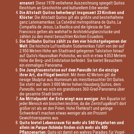
ernannt
: Diese 1978 verliehene Auszeichnung spiegelt Quitos
Reichtum an Geschichte und kulturellem Erbe wieder.
Die Altstadt Quitos beherbergt insgesamt 23 Kirchen und
Klöster
: Die Altstadt Quitos gilt als größte und besterhaltene
ganz Lateinamerikas: La Catedral metropolitana de Quito, La
Compañía de Jesus, La Basílica und die Iglesia de San
Francisco gelten als wahrhafte Architekturglanzstücke und
zählen zu den meist besuchten Kirchen Ecuadors.
Die Seilbahn Quitos zählt zu den vier höchstgelegenen der
Welt
: Die höchste Luftseilbahn Südamerikas führt von der auf
2.950 Metern Höhe am Stadtrand gelegenen Talstation hinauf
auf Quito’s Hausvulkan
Pichincha
, wo sich in etwa 4.053 Metern
Höhe die Berg- und Endstation befindet. Sie bietet Besuchern
ein einmaliges Panorama.
Die Jungfrauenstatue auf dem
Panecillo
ist die einzige
ihrer Art, die Flügel besitzt:
Mit ihren 42 Metern gilt die
riesige Skulptur aus Aluminium als meistbesuchter Ort Quitos.
Sie steht auf dem 3.000 Meter hohen Hausberg Quitos, dem
Panecillo
, von wo sich ein grandioses 360-Grad-Panorama über
die gesamte Stadt bietet.
Am Mittelpunkt der Erde wiegt man weniger
: Am Äquator ist
jeder Mensch ein bisschen leichter, da die Zentrifugalkraft dort
größer ist als an den Polen. Hohe Fliehkraft und geringe
Schwerkraft machen etwas weniger als ein Prozent
Gewichtsersparnis aus.
Quito bietet Lebensraum für mehr als 540 Vogelarten und
allein im
Parque Itchimba
finden sich mehr als 400
Pflanzenarten:
Quito ist damit ein wahres Paradies für Vogel-