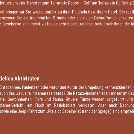
stück privater Transfer zum Terravista Resort – Golf am Terravista Golfplatz 
l bringen wir Sie wieder zurück zu ihrer Pousada bzw. ihrem Hotel. Der restl
eniessen Sie die traumhaften Strände oder die vielen Einkaufsmöglichkeiten i
 Geschenke sind meist zu Hause sehr beliebt und hier bietet sich Ihnen die b
7
iellen Aktivitäten
Entspannen, Faulenzen oder Natur und Kultur der Umgebung kennenzulernen. 
such des Jaqueira Indianerreservates? Die Pataxó-Indianer leben mitten im Ds
hte, Gewohnheiten, Flora und Fauna. Rituale Tänze werden vorgeführt un
ndianer-Gericht, ein Fisch im Patiobablatt verkostet. Aber auch Dschun
owie eine Jeep- Fahrt zum „Praia do Espelho“ (Strand der Spiegel) sind empfeh