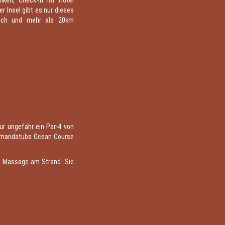
ken, Check-in im Hotel
r Insel gibt es nur dieses
eich und mehr als 20km
nur ungefähr ein Par-4 von
Comandatuba Ocean Course
e Massage am Strand. Sie