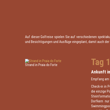
Auf dieser Golfreise spielen Sie auf verschiedenen spektaku
und Besichtigungen und Ausflüge eingeplant, damit auch der k
Tag 
Strand in Praia do Forte
Ankunft in
Empfang am Fl
Check-in in P
die einzige P
Steinformati
Dorfkern nu
Swimmingpools