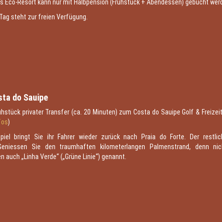
Das Eco-Resort kann nur mit Halbpension (Frühstück + Abendessen) gebucht wer
 Tag steht zur freien Verfügung.
2
sta do Sauipe
hstück privater Transfer (ca. 20 Minuten) zum Costa do Sauipe Golf & Freizei
fos
)
el bringt Sie ihr Fahrer wieder zurück nach Praia do Forte. Der restli
Geniessen Sie den traumhaften kilometerlangen Palmenstrand, denn ni
n auch „Linha Verde“ („Grüne Linie“) genannt.
3