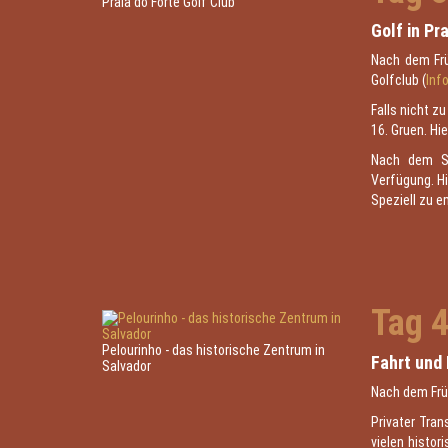
Praia do Forte Golf Club
Golf in Pr
Nach dem Früh
Golfclub (
Inf
Falls nicht z
16. Gruen. Hi
Nach dem Spi
Verfügung. Hi
Speziell zu 
Tag 
Pelourinho - das historische Zentrum in
Fahrt und
Salvador
Nach dem Frü
Privater Tran
vielen histo