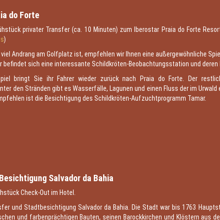
aia do Forte
stück privater Transfer (ca. 10 Minuten) zum Iberostar Praia do Forte Resort
os
)
u viel Andrang am Golfplatz ist, empfehlen wir Ihnen eine außergewöhnliche S
er befindet sich eine interessante Schildkröten-Beobachtungsstation und dere
el bringt Sie ihr Fahrer wieder zurück nach Praia do Forte. Der restli
nter den Stränden gibt es Wasserfälle, Lagunen und einen Fluss der im Urwald e
empfehlen ist die Besichtigung des Schildkröten-Aufzuchtprogramm Tamar.
4
 Besichtigung Salvador da Bahia
hstück Check-Out im Hotel.
sfer und Stadtbesichtigung Salvador da Bahia. Die Stadt war bis 1763 Hauptst
rischen und farbenprächtigen Bauten, seinen Barockkirchen und Klöstern aus d