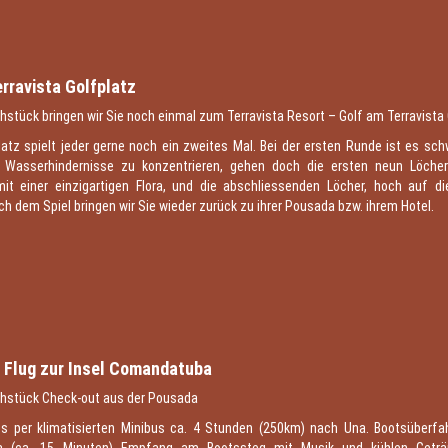
8
rravista Golfplatz
stück bringen wir Sie noch einmal zum Terravista Resort – Golf am Terravista 
atz spielt jeder gerne noch ein zweites Mal. Bei der ersten Runde ist es schw
 Wasserhindernisse zu konzentrieren, gehen doch die ersten neun Löcher
it einer einzigartigen Flora, und die abschliessenden Löcher, hoch auf di
ch dem Spiel bringen wir Sie wieder zurück zu ihrer Pousada bzw. ihrem Hotel.
9
r Flug zur Insel Comandatuba
hstück Check-out aus der Pousada
s per klimatisierten Minibus ca. 4 Stunden (250km) nach Una. Bootsüberfah