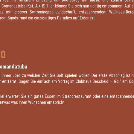
 (ca. 15 Minuten) Empfang am Bootssteg mit Musik und kühlen Geträn
Comandatuba (Kat. A + B). Hier können Sie sich nun richtig entspannen. Auf de
hes mit grosser Swimmingpool-Landschaft, entspannendem Wellness-Ber
em Sandstrand ein einzigartiges Paradies auf Erden ist.
10
Comandatuba
 Ihnen über, zu welcher Zeit Sie Golf spielen wollen. Der erste Abschlag ist 
 entfernt. Sagen Sie einfach am Vortag im Clubhaus Bescheid. – Golf am 
el erwartet Sie ein gutes Essen im Strandrestaurant oder eine entspannend
r etwas was Ihren Wünschen entspricht.