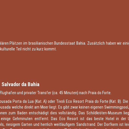
lären Plätzen im brasilianischen Bundesstaat Bahia. Zusätzlich haben wir einig
ulturelle Teil nicht zu kurz kommt.
1
 Salvador da Bahia
ughafen und privater Transfer (ca. 45 Minuten) nach Praia do Forte.
ousada Porta da Lua (Kat. A) oder Tivoli Eco Resort Praia do Forte (Kat. B). Di
ousada welche direkt am Meer liegt. Es gibt zwar keinen eigenen Swimmingpool
onen zum Baden entschädigt dies vollständig. Das Schildkröten-Museum lieg
r einige Gehminuten entfernt. Das Eco Resort ist das beste Hotel in der
, riesigem Garten und herrlich weitläufigem Sandstrand. Der Dorfkern ist lei