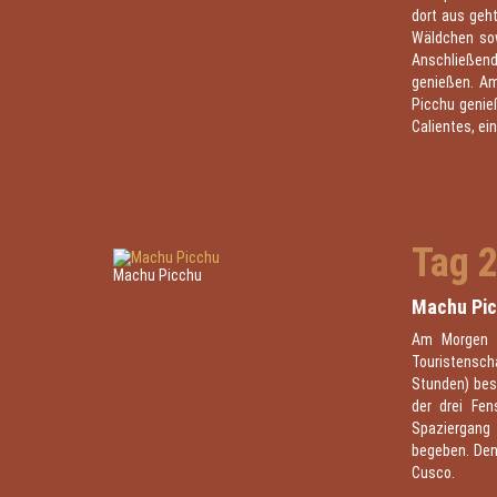
dort aus geh
Wäldchen sow
Anschließend
genießen. Am
Picchu genie
Calientes, e
Tag 
Machu Picchu
Machu Pic
Am Morgen f
Touristensch
Stunden) besi
der drei Fe
Spaziergang
begeben. Den 
Cusco.