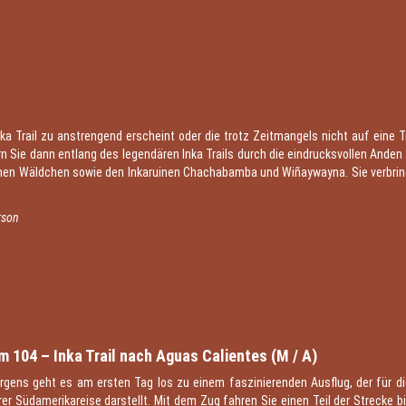
Inka Trail zu anstrengend erscheint oder die trotz Zeitmangels nicht auf ein
n Sie dann entlang des legendären Inka Trails durch die eindrucksvollen Ande
inen Wäldchen sowie den Inkaruinen Chachabamba und Wiñaywayna. Sie verbrin
rson
1
 104 – Inka Trail nach Aguas Calientes (M / A)
rgens geht es am ersten Tag los zu einem faszinierenden Ausflug, der für 
er Südamerikareise darstellt. Mit dem Zug fahren Sie einen Teil der Strecke 