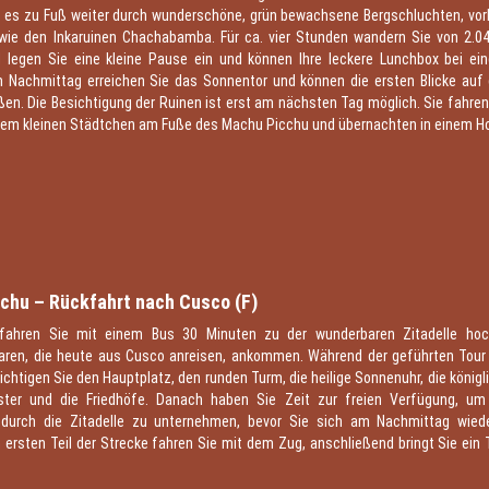
t es zu Fuß weiter durch wunderschöne, grün bewachsene Bergschluchten, vor
ie den Inkaruinen Chachabamba. Für ca. vier Stunden wandern Sie von 2.0
 legen Sie eine kleine Pause ein und können Ihre leckere Lunchbox bei ein
 Nachmittag erreichen Sie das Sonnentor und können die ersten Blicke auf 
ßen. Die Besichtigung der Ruinen ist erst am nächsten Tag möglich. Sie fahr
inem kleinen Städtchen am Fuße des Machu Picchu und übernachten in einem Ho
2
chu – Rückfahrt nach Cusco (F)
ahren Sie mit einem Bus 30 Minuten zu der wunderbaren Zitadelle hoc
aren, die heute aus Cusco anreisen, ankommen. Während der geführten Tour d
chtigen Sie den Hauptplatz, den runden Turm, die heilige Sonnenuhr, die köni
nster und die Friedhöfe. Danach haben Sie Zeit zur freien Verfügung, um
 durch die Zitadelle zu unternehmen, bevor Sie sich am Nachmittag wied
ersten Teil der Strecke fahren Sie mit dem Zug, anschließend bringt Sie ein 