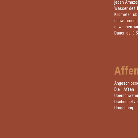
jeden Amazon
Wasser des R
Kilometer üb
schwimmende
gewonnen wir
Dauer: ca. 9 
Affe
Angeschlossen
Die Affen 
Überschwemmu
Dschungel vor
Umgebung.