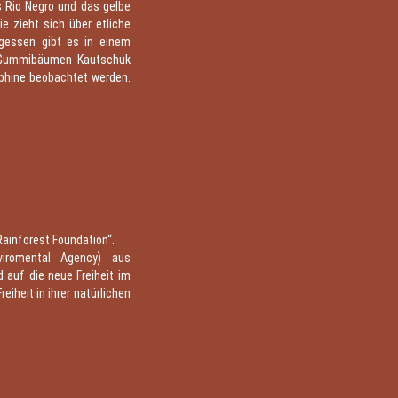
s Rio Negro und das gelbe
e zieht sich über etliche
agessen gibt es in einem
n Gummibäumen Kautschuk
lphine beobachtet werden.
ainforest Foundation“.
iromental Agency) aus
 auf die neue Freiheit im
eiheit in ihrer natürlichen