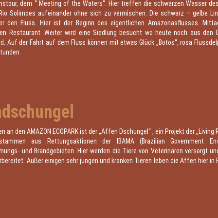
stour, dem “ Meeting of the Waters“. Hier treffen die schwarzen Wasser de
io Solimoes aufeinander ohne sich zu vermischen. Die schwarz – gelbe Lini
er den Fluss. Hier ist der Beginn des eigentlichen Amazonasflusses. Mitt
n Restaurant. Weiter wird eine Siedlung besucht wo heute noch aus de
d. Auf der Fahrt auf dem Fluss können mit etwas Glück „Botos“, rosa Flussde
Stunden.
ndschungel
 an den AMAZON ECOPARK ist der „Affen Dschungel“ , ein Projekt der „Living R
stammen aus Rettungsaktionen der IBAMA (Brazilian Government Env
ngs- und Brandgebieten. Hier werden die Tiere von Veterinären versorgt und
bereitet. Außer einigen sehr jungen und kranken Tieren leben die Affen hier in Fr