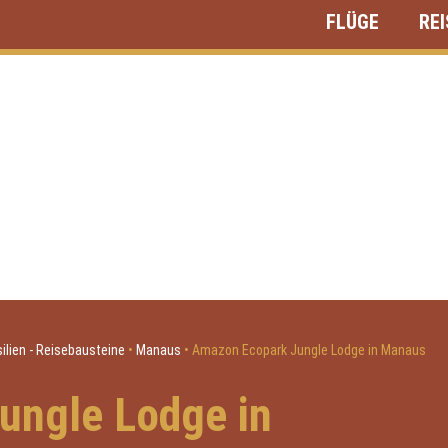
FLÜGE
RE
silien - Reisebausteine
•
Manaus
•
Amazon Ecopark Jungle Lodge in Manaus
ungle Lodge in