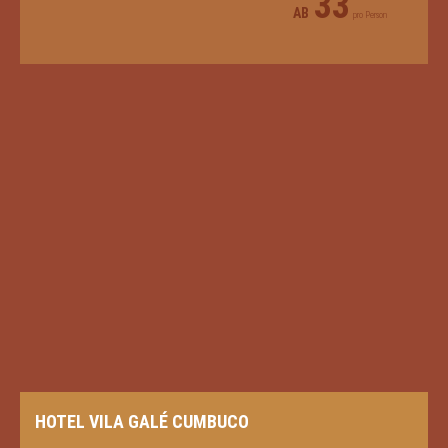
33
AB
pro Person
HOTEL VILA GALÉ CUMBUCO