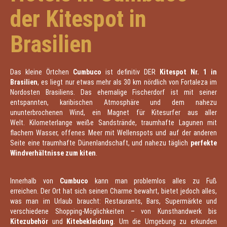
der Kitespot in
Brasilien
Das kleine Örtchen
Cumbuco
ist definitiv DER
Kitespot Nr. 1 in
Brasilien
, es liegt nur etwas mehr als 30 km nördlich von Fortaleza im
Nordosten Brasiliens. Das ehemalige Fischerdorf ist mit seiner
entspannten, karibischen Atmosphäre und dem nahezu
ununterbrochenen Wind, ein Magnet für Kitesurfer aus aller
Welt. Kilometerlange weiße Sandstrände, traumhafte Lagunen mit
flachem Wasser, offenes Meer mit Wellenspots und auf der anderen
Seite eine traumhafte Dünenlandschaft, und nahezu täglich
perfekte
Windverhältnisse zum kiten
.
Innerhalb von
Cumbuco
kann man problemlos alles zu Fuß
erreichen. Der Ort hat sich seinen Charme bewahrt, bietet jedoch alles,
was man im Urlaub braucht: Restaurants, Bars, Supermärkte und
verschiedene Shopping-Möglichkeiten – von Kunsthandwerk bis
Kitezubehör
und
Kitebekleidung
. Um die Umgebung zu erkunden