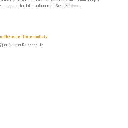
seren Partnern fördern wir den Tourismus vor Ort und bringen
e spannendsten Informationen für Sie in Erfahrung.
alifizierter Datenschutz