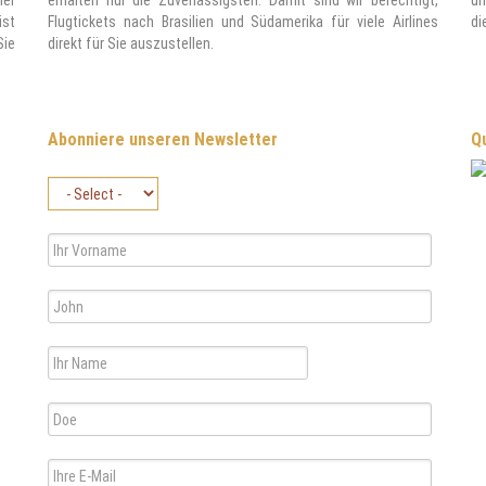
ner
erhalten nur die Zuverlässigsten. Damit sind wir berechtigt,
un
ist
Flugtickets nach Brasilien und Südamerika für viele Airlines
di
Sie
direkt für Sie auszustellen.
Abonniere unseren Newsletter
Qu